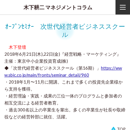
木下耕二 マネジメントコラム
ｵｰﾌﾟﾝｾﾐﾅｰ 次世代経営者ビジネススクー
ル
木下登壇
2018年6月21日(木),22日(金)『経営戦略・マーケティング』
主催：東京中小企業投資育成(株)
◆「次世代経営者ビジネススクール（第16期）」
https://ww
w.sbic.co.jp/main/fronts/seminar_detail/960
・2018年1月〜11月に開講。これまで多くの投資先企業様か
ら支持を獲得。
・経営理論・実践・成果の三位一体のプログラムと参加者の
相互交流による経営者教育。
・過去300名以上の卒業生を輩出。多くの卒業生が社長や取締
役などの経営幹部に就任、活躍。
TOP