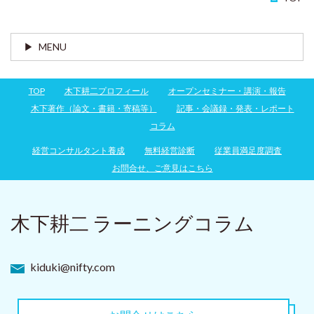
MENU
TOP
木下耕二プロフィール
オープンセミナー・講演・報告
木下著作（論文・書籍・寄稿等）
記事・会議録・発表・レポート
コラム
経営コンサルタント養成
無料経営診断
従業員満足度調査
お問合せ、ご意見はこちら
木下耕二 ラーニングコラム
kiduki@nifty.com